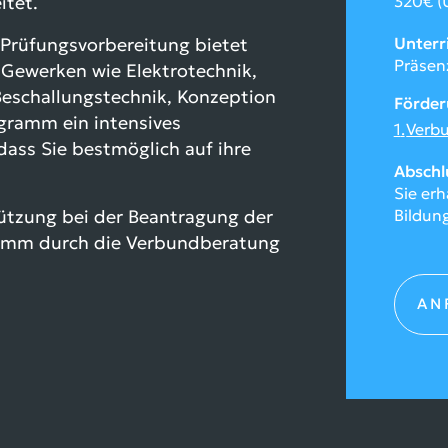
itet.
320€ (U
Prüfungsvorbereitung bietet
Unterr
Präsen
 Gewerken wie Elektrotechnik,
Beschallungstechnik, Konzeption
Förde
ogramm ein intensives
Verb
dass Sie bestmöglich auf ihre
Abschl
Sie erh
ützung bei der Beantragung der
Bildun
ramm durch die Verbundberatung
AN