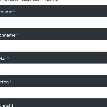
rname
*
chname
*
Mail
*
lefon
*
chricht