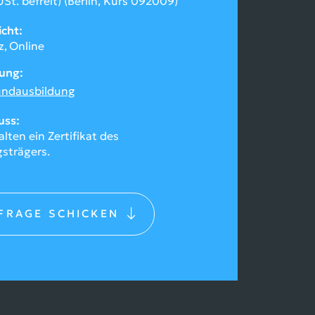
St. befreit) (Berlin, Kurs 092009)
icht
z
Online
rung
undausbildung
uss
alten ein Zertifikat des
gsträgers.
FRAGE
SCHICKEN