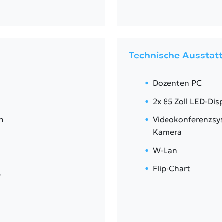
Technische Ausstat
Dozenten PC
2x 85 Zoll LED-Dis
h
Videokonferenzsys
Kamera
W-Lan
Flip-Chart
e