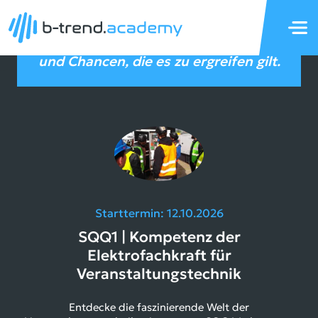
zur Fachkraft für Veranstaltungstechnik
Weiterbildung
(IHK)
Die Branche ist voller Möglichkeiten
für die Veranstaltungs- und Medienbranche
und Chancen, die es zu ergreifen gilt.
Starttermin: 12.10.2026
SQQ1 | Kompetenz der
Elektrofachkraft für
Veranstaltungstechnik
Entdecke die faszinierende Welt der